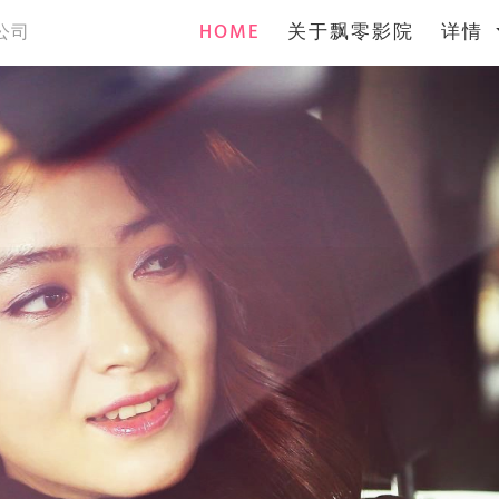
(current)
HOME
关于飘零影院
详情
公司
案
案
案
案