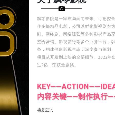
飘零影院是一家布局面向未来、可把控
作多部精品电影，公司以孵化影视剧本
剧、网络剧、网络综艺等多种影视产品
整合营销、影视发行等多个业务平台，
条，构建健康影视生态；深度参与策划
项目从开发到上映的全部细节。2022
过2亿，荣获金剧奖。
KEY——ACTION——IDE
内容关键——制作执行—
电影匠人