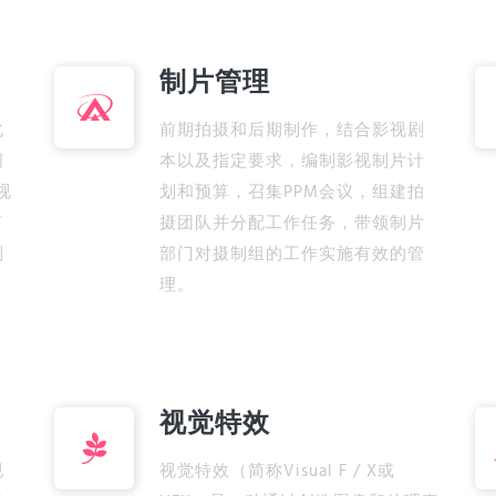
制片管理
北
前期拍摄和后期制作，结合影视剧
创
本以及指定要求，编制影视制片计
视
划和预算，召集PPM会议，组建拍
了
摄团队并分配工作任务，带领制片
制
部门对摄制组的工作实施有效的管
。
理。
视觉特效
视
视觉特效（简称Visual F / X或